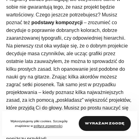
sobie nie gwarantują tego, że nasz projekt będzie
wartościowy. Czego jeszcze potrzebujesz? Musisz
poznać też
podstawy kompozycji
– zrozumieć co
decyduje o poprawnie dobranych kolorach, dobrze
zaaranżowanej typografii, czy odpowiedniej hierarchii.
Na pierwszy rzut oka wydaje się, że o dobrym projekcie
decyduje masa czynników, ale ucząc grafiki przez
ostatnie lata zauważyłem, że można to sprowadzić do
kilku prostych zasad. Ich opanowanie jest podobne do
nauki gry na gitarze. Znając kilka akordów możesz
zagrać setki piosenek. Tak samo jest w przypadku
projektowania – kiedy poznasz kilka najważniejszych
zasad, za ich pomocą „poskładasz” większość projektów,
które przyjdą Ci do głowy. Musisz po prostu nauczyć się
patrzeć w określony sposób. Jeśli wiesz, na które
Wykorzystujemy pliki cookies. Szczegóły
elementy zwrócić uwagę, łatwo wyłapiesz ewentualne
WYRAŻAM ZGODĘ
znajdziesz w
polityce prywatności
.
błędy. To naprawdę nic trudnego. Nie wierzysz? Zobacz
poniższy przykład: