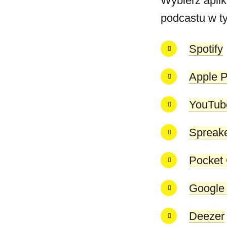
Wybierz aplik
podcastu w t
Spotify
Apple 
YouTub
Spreak
Pocket
Google
Deezer