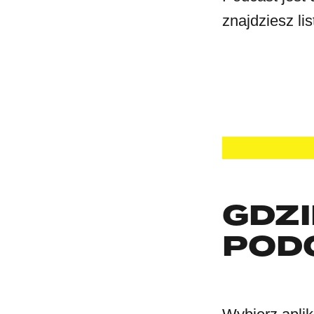
znajdziesz li
GDZ
POD