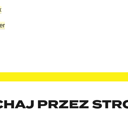
x
er
CHAJ PRZEZ STR