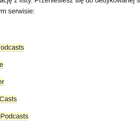
ację z listy. Przeniesiesz się do dedykowanej s
ym serwisie:
Podcasts
e
er
 Casts
 Podcasts