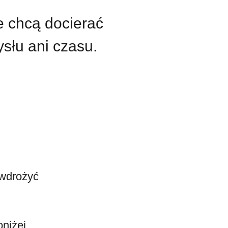
e chcą docierać
ysłu ani czasu.
 wdrożyć
oniżej