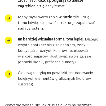
zrozumieć.
Każda podgałąź to dalsze
zagłębienie się
dany temat.
Mapy myśli warto robić
w poziomie
– dzięki
temu łatwiej zachować strukturę i zapanować
nad rozrostem.
Im bardziej wizualna forma, tym lepiej.
Dlatego
często spotkasz się z zaleceniami, żeby
korzystać z różnych kolorów, różnicować
wielkość napisów i ilustrować swoje gałęzie
(obrazki, ikonki, graficzne numery).
Ciekawą taktyką na powtórki jest dodawanie
kolejnych elementów graficznych (kolorów,
ilustracji)
Wszystko wyjaśni się, jak rzucisz okiem na poniższe