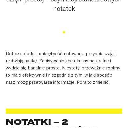
notatek
Dobre notatki i umiejętność notowania przyspieszają i
ułatwiają naukę. Zapi­sy­wa­nie jest dla nas natu­ralne i
wydaje się banal­nie pro­ste. Nie­stety, prze­waż­nie robimy
to mało efek­tyw­nie i niezgodnie z tym, w jaki sposób
nasz mózg przetwarza informacje. Pora to zmienić!
NOTATKI – 2