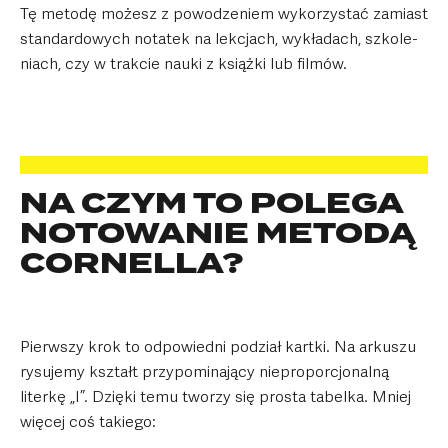
Tę metodę możesz z powo­dze­niem wyko­rzy­stać zamiast
stan­dar­do­wych nota­tek na lek­cjach, wykła­dach, szko­le­
niach, czy w trak­cie nauki z książki lub fil­mów.
NA CZYM TO POLEGA
NOTOWANIE METODĄ
CORNELLA?
Pierw­szy krok to odpo­wiedni podział kartki. Na arku­szu
rysu­jemy kształt przy­po­mi­na­jący nie­pro­por­cjo­nalną
literkę „I”. Dzięki temu two­rzy się pro­sta tabelka. Mniej
wię­cej coś takiego: