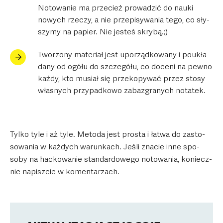
Noto­wa­nie ma prze­cież pro­wa­dzić do nauki
nowych rze­czy, a nie prze­pi­sy­wa­nia tego, co sły­
szymy na papier. Nie jesteś skrybą.;)
Two­rzony mate­riał jest upo­rząd­ko­wany i poukła­
dany od ogółu do szcze­gółu, co doceni na pewno
każdy, kto musiał się prze­ko­py­wać przez stosy
wła­snych przy­pad­kowo zaba­zgra­nych nota­tek.
Tylko tyle i aż tyle. Metoda jest pro­sta i łatwa do zasto­
so­wa­nia w każ­dych warun­kach. Je­śli zna­cie inne spo­
soby na hac­ko­wa­nie stan­dar­do­wego noto­wa­nia, koniecz­
nie napisz­cie w komen­ta­rzach.