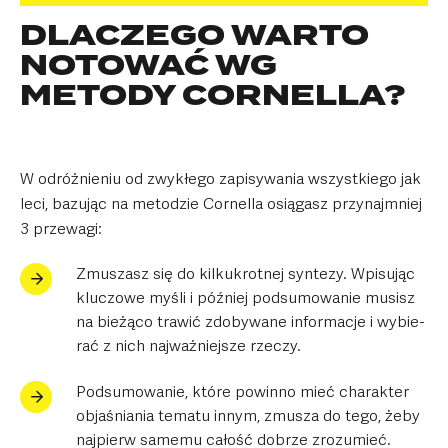
DLA­CZEGO WARTO
NOTOWAĆ WG
METODY CORNELLA?
W odróż­nie­niu od zwy­kłego zapi­sy­wa­nia wszyst­kiego jak
leci, bazu­jąc na meto­dzie Cor­nella osią­gasz przy­naj­mniej
3 prze­wagi:
Zmu­szasz się do kil­ku­krot­nej syn­tezy. Wpi­su­jąc
klu­czowe myśli i póź­niej pod­su­mo­wa­nie musisz
na bie­żąco tra­wić zdo­by­wane infor­ma­cje i wybie­
rać z nich naj­waż­niej­sze rze­czy.
Pod­su­mo­wa­nie, które powinno mieć cha­rak­ter
obja­śnia­nia tematu innym, zmu­sza do tego, żeby
naj­pierw samemu całość dobrze zro­zu­mieć.