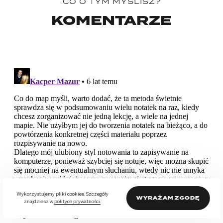
CO O TYM MYŚLISZ?
KOMENTARZE
Wykorzystujemy pliki cookies. Szczegóły
WYRAŻAM ZGODĘ
znajdziesz w
polityce prywatności
.