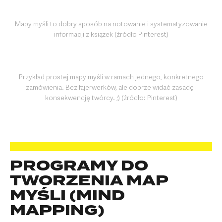
Mapy myśli to dobry sposób na notowanie i systematyzowanie
informacji z książek (źródło Pinterest)
Przykład prostej mapy myśli w ramach jednego, konkretnego
zamówienia. Bez fajerwerków, ale dobrze widać zasadę i
konsekwencję twórcy. ;) (źródło: Pinterest)
PROGRAMY DO
TWORZENIA MAP
MYŚLI (MIND
MAPPING)