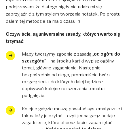
myślenia i uczenia. To też największe wyzwanie i
podejrzewam, że dlatego nigdy nie udało mi się
zaprzyjaźnić z tym stylem tworzenia notatek. Po prostu
dałem tej metodzie za mało czasu. ;)
Oczywiście, są uniwersalne zasady, których warto się
trzymać:
Mapy tworzymy zgodnie z zasadą „
od ogółu do
szczegółu
” – na środku kartki wypisz ogólny
temat, główne zagadnienie. Następnie
bezpośrednio od niego, promieniście twórz
rozgałęzienia, do których dalej będziesz
dopisywać kolejne rozszerzenia tematu i
podgałęzie.
Kolejne gałęzie muszą powstać systematycznie i
tak należy je czytać – czyli jedna gałąź oddaje
zagadnienie, które chcesz lepiej zapamiętać i