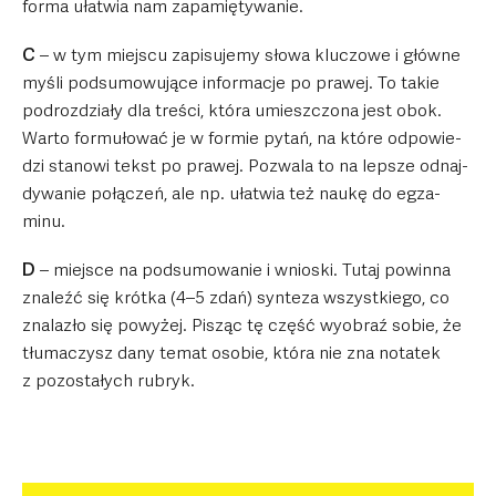
forma uła­twia nam zapa­mię­ty­wa­nie.
C
– w tym miej­scu zapi­su­jemy słowa klu­czowe i główne
myśli pod­su­mo­wu­jące infor­ma­cje po pra­wej. To takie
podroz­działy dla tre­ści, która umiesz­czona jest obok.
Warto for­mu­ło­wać je w for­mie pytań, na które odpo­wie­
dzi sta­nowi tekst po pra­wej. Pozwala to na lep­sze odnaj­
dy­wa­nie połą­czeń, ale np. uła­twia też naukę do egza­
minu.
D
– miej­sce na pod­su­mo­wa­nie i wnio­ski. Tutaj powinna
zna­leźć się krótka (4–5 zdań) syn­teza wszyst­kiego, co
zna­la­zło się powy­żej. Pisząc tę część wyobraź sobie, że
tłu­ma­czysz dany temat oso­bie, która nie zna nota­tek
z pozo­sta­łych rubryk.