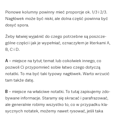
Pio­nowe kolumny powinny mieć pro­por­cje ok. 1/3 i 2/3.
Nagłó­wek może być niski, ale dolna część powinna być
dosyć spora.
Żeby łatwiej wyja­śnić do czego potrzebne są poszcze­
gólne czę­ści i jak je wypeł­niać, ozna­czy­łem je liter­kami A,
B, C i D.
A
– miej­sce na tytuł, temat lub cokol­wiek innego, co
pozwoli Ci przy­po­mnieć sobie łatwo czego doty­czą
notatki. To ma być taki typowy nagłó­wek. Warto wrzu­cić
tam także datę.
B
– miej­sce na wła­ściwe notatki. To tutaj zapi­su­jemy zdo­
by­wane infor­ma­cje. Sta­ramy się skra­cać i para­fra­zo­wać,
ale gene­ral­nie robimy wszystko to, co w przy­padku kla­
sycz­nych nota­tek, możemy nawet ryso­wać, jeśli taka