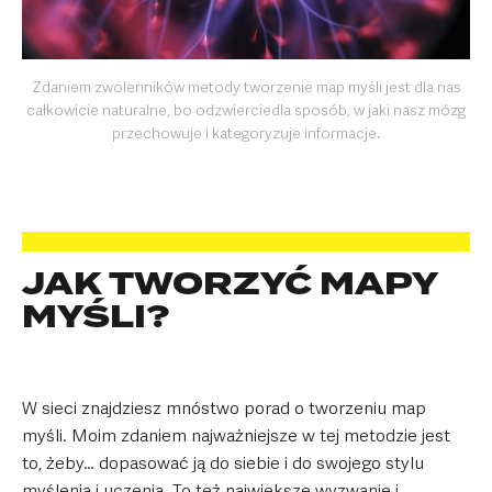
Zdaniem zwolenników metody tworzenie map myśli jest dla nas
całkowicie naturalne, bo odzwierciedla sposób, w jaki nasz mózg
przechowuje i kategoryzuje informacje.
JAK TWORZYĆ MAPY
MYŚLI?
W sieci znajdziesz mnóstwo porad o tworzeniu map
myśli. Moim zdaniem najważniejsze w tej metodzie jest
to, żeby… dopasować ją do siebie i do swojego stylu